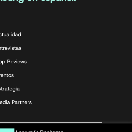
ctualidad
trevistas
pp Reviews
ventos
strategia
edia Partners