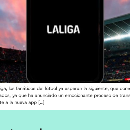
ga, los fanáticos del fútbol ya esperan la siguiente, que co
ados, ya que ha anunciado un emocionante proceso de transf
te a la nueva app […]