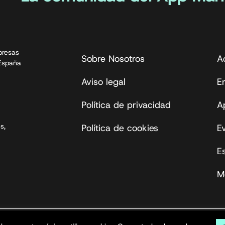
presas
Sobre Nosotros
A
 España
Aviso legal
En
Política de privacidad
A
s,
Política de cookies
E
E
M
s reservados.