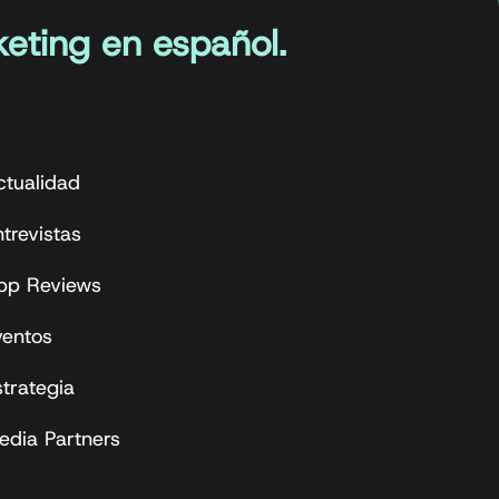
eting en español.
ctualidad
trevistas
pp Reviews
ventos
strategia
edia Partners