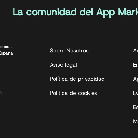
La comunidad del App Mark
presas
Sobre Nosotros
A
 España
Aviso legal
En
Política de privacidad
A
s,
Política de cookies
E
E
M