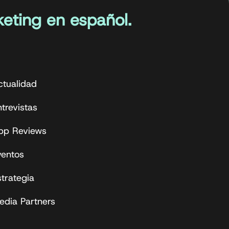
eting en español.
ctualidad
trevistas
pp Reviews
ventos
strategia
edia Partners