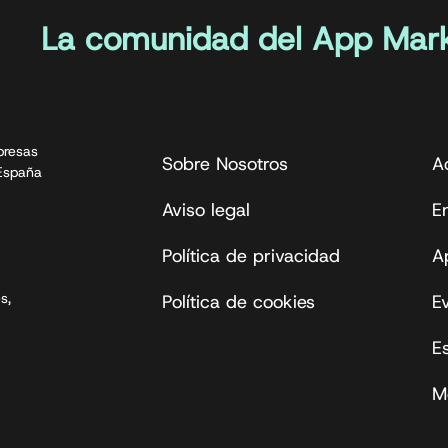
La comunidad del App Mark
presas
Sobre Nosotros
A
 España
Aviso legal
En
Política de privacidad
A
s,
Política de cookies
E
E
M