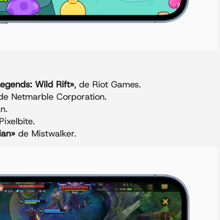
egends: Wild Rift»
, de Riot Games.
 de Netmarble Corporation.
n.
ixelbite.
ian»
de Mistwalker.