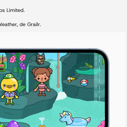
bs Limited.
eather, de Grailr.