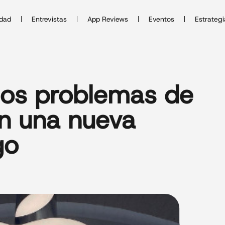
idad
Entrevistas
App Reviews
Eventos
Estrategi
 los problemas de
on una nueva
go