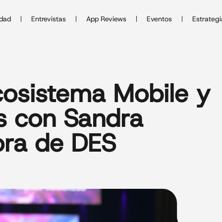
idad
Entrevistas
App Reviews
Eventos
Estrategi
ecosistema Mobile y
os con Sandra
tora de DES