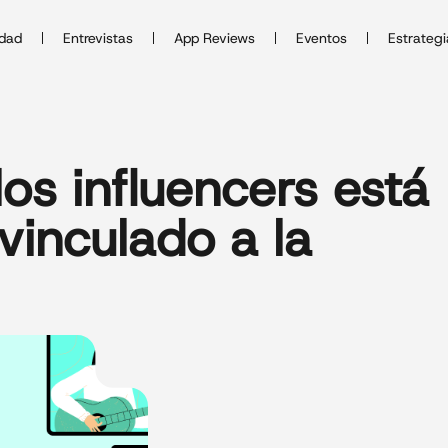
idad
Entrevistas
App Reviews
Eventos
Estrategi
los influencers está
inculado a la