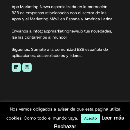
App Marketing News especializada en la promoción
B2B de empresas relacionadas con el sector de las
Apps y el Marketing Móvil en España y América Latina.
Envíanos a info@appmarketingnews.io tus novedades,
¡se las contaremos al mundo!
Síguenos: Súmate a la comunidad B2B española de
aplicaciones, desarrolladores y líderes.
Nos vemos obligados a avisar de que esta página utiliza
App Marketing News© 2026. Todos los derechos
Leer más
cookies. Como todo el mundo vaya.
Acepto
reservados.
Rechazar