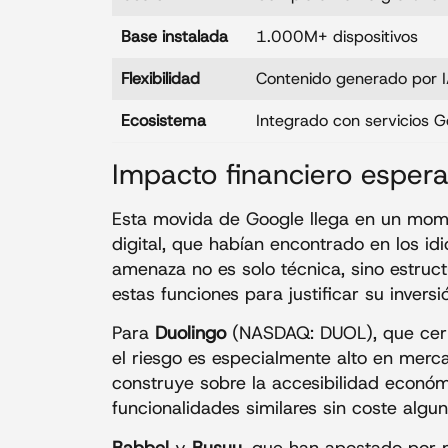
Base instalada
1.000M+ dispositivos
Flexibilidad
Contenido generado por I
Ecosistema
Integrado con servicios G
Impacto financiero esper
Esta movida de Google llega en un mome
digital, que habían encontrado en los i
amenaza no es solo técnica, sino estruc
estas funciones para justificar su inversi
Para
Duolingo
(NASDAQ: DUOL), que cerr
el riesgo es especialmente alto en mer
construye sobre la accesibilidad econó
funcionalidades similares sin coste algu
Babbel
y
Busuu
, que han apostado por 