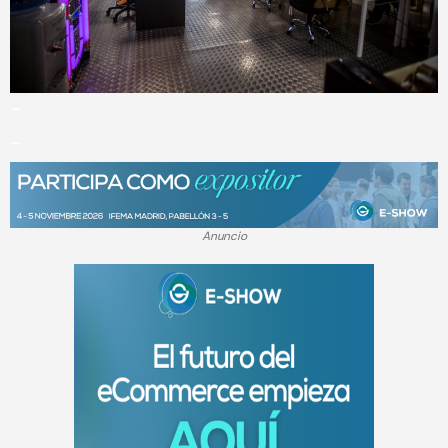
_
_
Anuncio