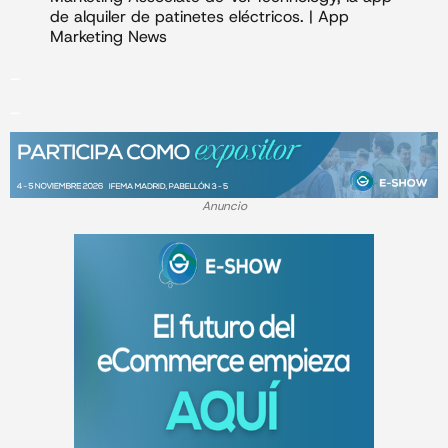
_
_
Anuncio