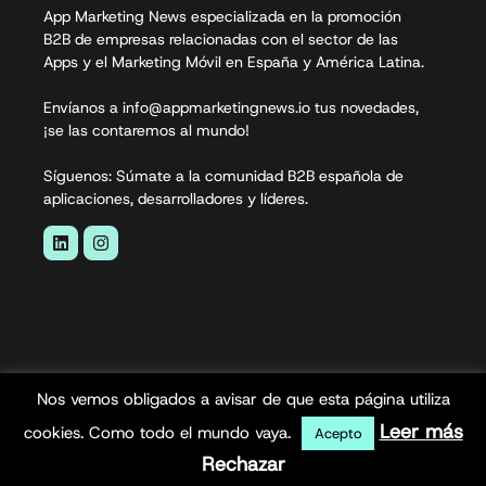
App Marketing News especializada en la promoción
B2B de empresas relacionadas con el sector de las
Apps y el Marketing Móvil en España y América Latina.
Envíanos a info@appmarketingnews.io tus novedades,
¡se las contaremos al mundo!
Síguenos: Súmate a la comunidad B2B española de
aplicaciones, desarrolladores y líderes.
Nos vemos obligados a avisar de que esta página utiliza
App Marketing News© 2026. Todos los derechos
Leer más
cookies. Como todo el mundo vaya.
Acepto
reservados.
Rechazar