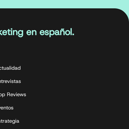
eting en español.
ctualidad
trevistas
pp Reviews
ventos
strategia