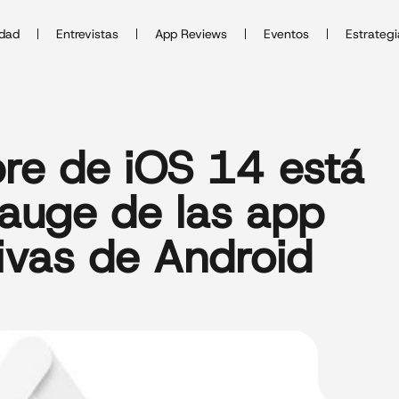
idad
Entrevistas
App Reviews
Eventos
Estrategi
bre de iOS 14 está
 auge de las app
tivas de Android