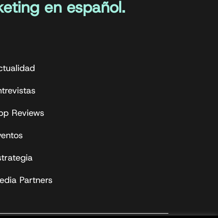
eting en español.
ctualidad
trevistas
pp Reviews
ventos
strategia
edia Partners