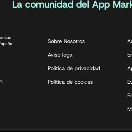
La comunidad del App Mark
presas
Sobre Nosotros
A
 España
Aviso legal
En
Política de privacidad
A
s,
Política de cookies
E
E
M