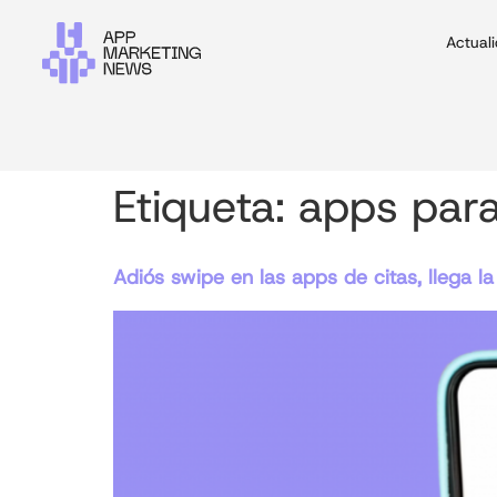
Actual
Etiqueta:
apps para
Adiós swipe en las apps de citas, llega la 