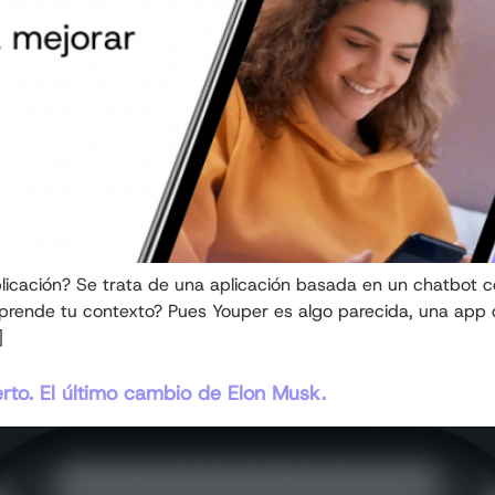
icación? Se trata de una aplicación basada en un chatbot con
ende tu contexto? Pues Youper es algo parecida, una app q
]
rto. El último cambio de Elon Musk.