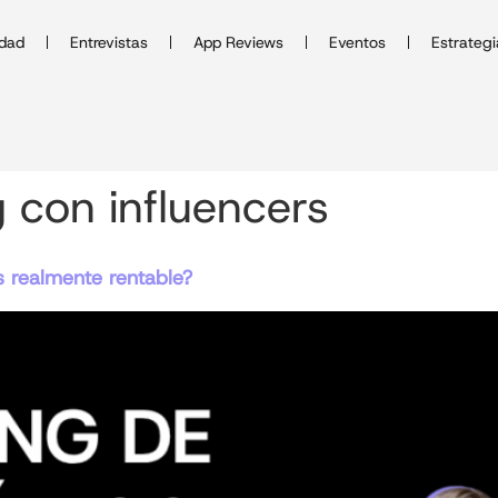
idad
Entrevistas
App Reviews
Eventos
Estrategi
 con influencers
s realmente rentable?