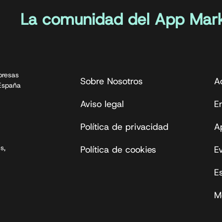
La comunidad del App Mark
presas
Sobre Nosotros
A
 España
Aviso legal
En
Política de privacidad
A
s,
Política de cookies
E
E
M