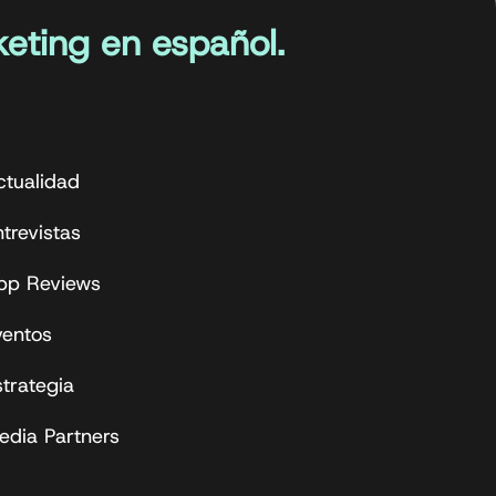
eting en español.
ctualidad
trevistas
pp Reviews
ventos
strategia
edia Partners