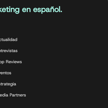
eting en español.
ctualidad
trevistas
pp Reviews
ventos
strategia
edia Partners