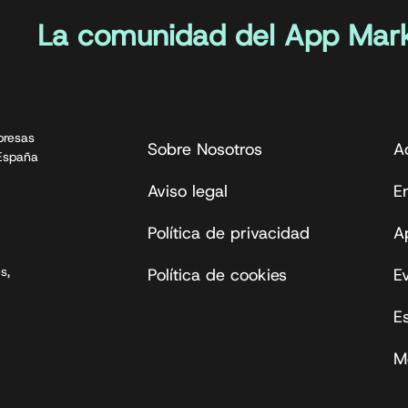
La comunidad del App Mark
presas
Sobre Nosotros
A
 España
Aviso legal
En
Política de privacidad
A
s,
Política de cookies
E
E
M