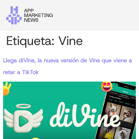
Etiqueta:
Vine
Llega diVine, la nueva versión de Vine que viene a
retar a TikTok