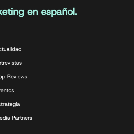
eting en español.
ctualidad
trevistas
pp Reviews
ventos
strategia
edia Partners