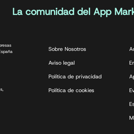
La comunidad del App Mark
presas
Sobre Nosotros
A
 España
Aviso legal
En
Política de privacidad
A
s,
Política de cookies
E
E
M