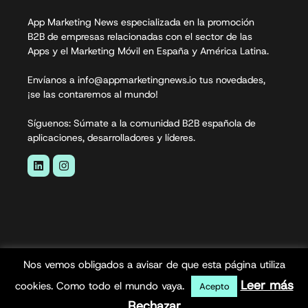
App Marketing News especializada en la promoción
B2B de empresas relacionadas con el sector de las
Apps y el Marketing Móvil en España y América Latina.
Envíanos a info@appmarketingnews.io tus novedades,
¡se las contaremos al mundo!
Síguenos: Súmate a la comunidad B2B española de
aplicaciones, desarrolladores y líderes.
Nos vemos obligados a avisar de que esta página utiliza
App Marketing News© 2026. Todos los derechos
Leer más
cookies. Como todo el mundo vaya.
Acepto
reservados.
Rechazar