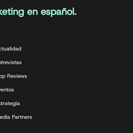
eting en español.
ctualidad
trevistas
pp Reviews
ventos
strategia
edia Partners