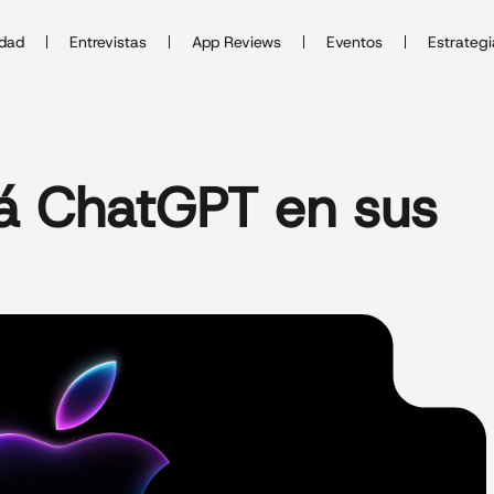
idad
Entrevistas
App Reviews
Eventos
Estrategi
rá ChatGPT en sus