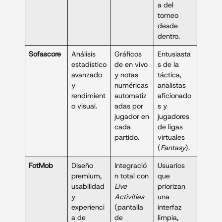
a del
torneo
desde
dentro.
Sofascore
Análisis
Gráficos
Entusiasta
estadístico
de en vivo
s de la
avanzado
y notas
táctica,
y
numéricas
analistas
rendimient
automatiz
aficionado
o visual.
adas por
s y
jugador en
jugadores
cada
de ligas
partido.
virtuales
(
Fantasy
).
FotMob
Diseño
Integració
Usuarios
premium,
n total con
que
usabilidad
Live
priorizan
y
Activities
una
experienci
(pantalla
interfaz
a de
de
limpia,