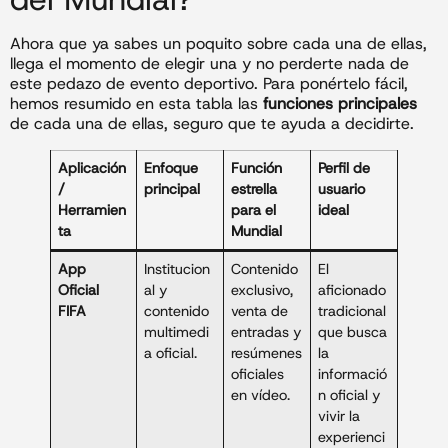
Ahora que ya sabes un poquito sobre cada una de ellas,
llega el momento de elegir una y no perderte nada de
este pedazo de evento deportivo. Para ponértelo fácil,
hemos resumido en esta tabla las
funciones principales
de cada una de ellas, seguro que te ayuda a decidirte.
Aplicación
Enfoque
Función
Perfil de
/
principal
estrella
usuario
Herramien
para el
ideal
ta
Mundial
App
Institucion
Contenido
El
Oficial
al y
exclusivo,
aficionado
FIFA
contenido
venta de
tradicional
multimedi
entradas y
que busca
a oficial.
resúmenes
la
oficiales
informació
en vídeo.
n oficial y
vivir la
experienci