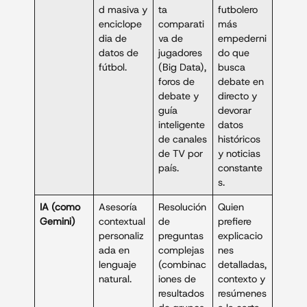
d masiva y
ta
futbolero
enciclope
comparati
más
dia de
va de
empederni
datos de
jugadores
do que
fútbol.
(Big Data),
busca
foros de
debate en
debate y
directo y
guía
devorar
inteligente
datos
de canales
históricos
de TV por
y noticias
país.
constante
s.
IA (como
Asesoría
Resolución
Quien
Gemini)
contextual
de
prefiere
personaliz
preguntas
explicacio
ada en
complejas
nes
lenguaje
(combinac
detalladas,
natural.
iones de
contexto y
resultados
resúmenes