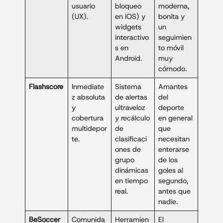
usuario
bloqueo
moderna,
(UX).
en iOS) y
bonita y
widgets
un
interactivo
seguimien
s en
to móvil
Android.
muy
cómodo.
Flashscore
Inmediate
Sistema
Amantes
z absoluta
de alertas
del
y
ultraveloz
deporte
cobertura
y recálculo
en general
multidepor
de
que
te.
clasificaci
necesitan
ones de
enterarse
grupo
de los
dinámicas
goles al
en tiempo
segundo,
real.
antes que
nadie.
BeSoccer
Comunida
Herramien
El