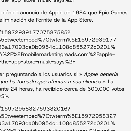
om-the-app-store-musk-says%2F
el icónico anuncio de Apple de 1984 que Epic Games
liminación de Fornite de la App Store.
tatus/1597293917707587585?
p%5Etweetembed%7Ctwterm%5E15972939177
93a17093da0b0954c1108d855272c0201%
A%2F%2Fmobilemarketingreads.com%2Fapple-
om-the-app-store-musk-says%2F
er preguntando a los usuarios si »
Apple debería
que ha tomado que afectan a sus clientes
». La
ante 24 horas, ha recibido cerca de 600.000 votos
Sí».
tatus/1597295832759382016?
p%5Etweetembed%7Ctwterm%5E15972958327
93a17093da0b0954c1108d855272c0201%
A%2F%2Fmobilemarketingreads.com%2Fapple-