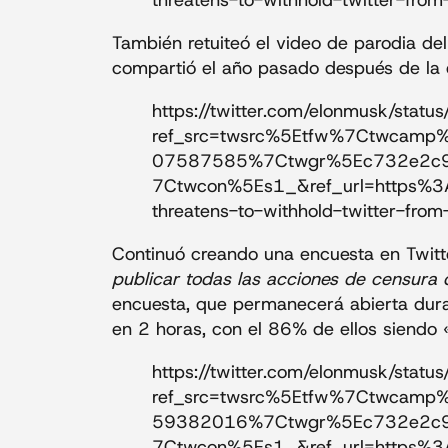
threatens-to-withhold-twitter-fr
También retuiteó el video de parodia d
compartió el año pasado después de la e
https://twitter.com/elonmusk/s
ref_src=twsrc%5Etfw%7Ctwcam
07587585%7Ctwgr%5Ec732e2c
7Ctwcon%5Es1_&ref_url=https%3
threatens-to-withhold-twitter-fr
Continuó creando una encuesta en Twitt
publicar todas las acciones de censura 
encuesta, que permanecerá abierta dur
en 2 horas, con el 86% de ellos siendo «
https://twitter.com/elonmusk/s
ref_src=twsrc%5Etfw%7Ctwcam
59382016%7Ctwgr%5Ec732e2c
7Ctwcon%5Es1_&ref_url=https%3