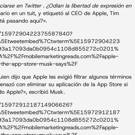
iarse en Twitter
.
¿Odian la libertad de expresión en
onario en un tuit, y etiquetó al CEO de Apple, Tim
stá pasando aquí?».
tatus/1597290422375587840?
p%5Etweetembed%7Ctwterm%5E15972904223
93a17093da0b0954c1108d855272c0201%
A%2F%2Fmobilemarketingreads.com%2Fapple-
om-the-app-store-musk-says%2F
ien dijo que Apple les exigió filtrar algunos términos
azó con eliminar su aplicación de la App Store si
o Apple?», escribió Musk.
tatus/1597291218714906626?
p%5Etweetembed%7Ctwterm%5E15972912187
93a17093da0b0954c1108d855272c0201%
A%2F%2Fmobilemarketingreads.com%2Fapple-