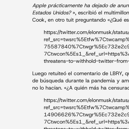
Apple prácticamente ha dejado de anunc
Estados Unidos?
», escribió el multimill
Cook, en otro tuit preguntando «¿Qué e
https://twitter.com/elonmusk/s
ref_src=twsrc%5Etfw%7Ctwcam
75587840%7Ctwgr%5Ec732e2c
7Ctwcon%5Es1_&ref_url=https%3
threatens-to-withhold-twitter-fr
Luego retuiteó el comentario de LBRY, qu
de búsqueda durante la pandemia y amen
no lo hacían. «¿A quién más ha censurad
https://twitter.com/elonmusk/s
ref_src=twsrc%5Etfw%7Ctwcam
14906626%7Ctwgr%5Ec732e2c
7Ctwcon%5Es1_&ref_url=https%3