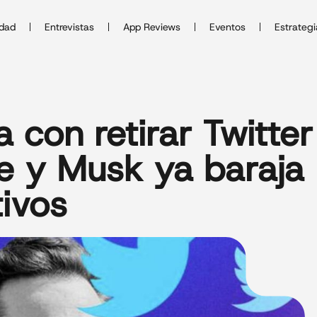
idad
Entrevistas
App Reviews
Eventos
Estrategi
con retirar Twitter
e y Musk ya baraja
tivos