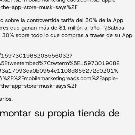
om-the-app-store-musk-says%2F
o sobre la controvertida tarifa del 30% de la App
ores que ganan más de $1 millón al año. “¿Sabías
l 30% sobre todo lo que compras a través de su App
tatus/1597301968208556032?
p%5Etweetembed%7Ctwterm%5E15973019682
93a17093da0b0954c1108d855272c0201%
A%2F%2Fmobilemarketingreads.com%2Fapple-
om-the-app-store-musk-says%2F
rios.
montar su propia tienda de