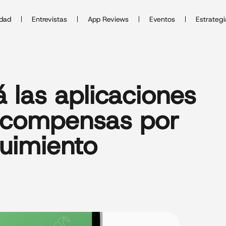
idad
Entrevistas
App Reviews
Eventos
Estrategi
á las aplicaciones
ecompensas por
guimiento