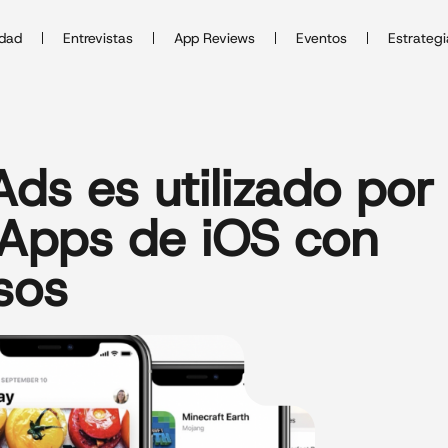
idad
Entrevistas
App Reviews
Eventos
Estrategi
ds es utilizado por
 Apps de iOS con
sos