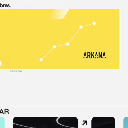
bres
.
Publicidad
SAR