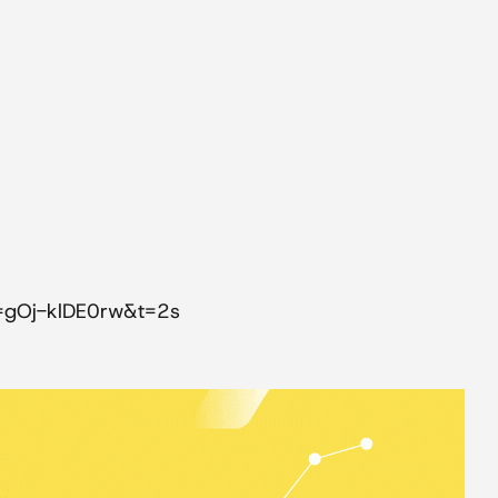
=gOj-klDE0rw&t=2s