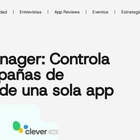
idad
Entrevistas
App Reviews
Eventos
Estrategi
nager: Controla
pañas de
sde una sola app