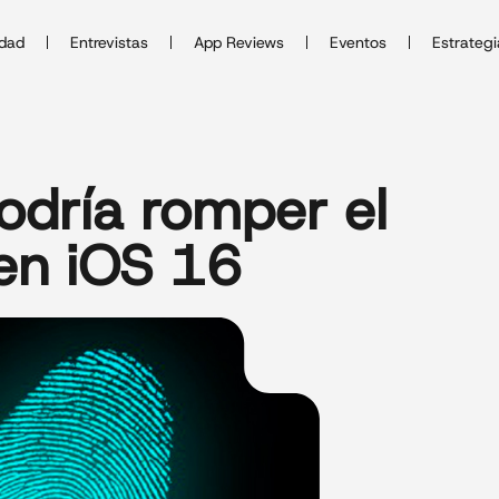
idad
Entrevistas
App Reviews
Eventos
Estrategi
dría romper el
 en iOS 16