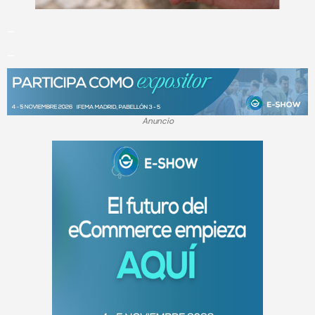
_
_
Anuncio