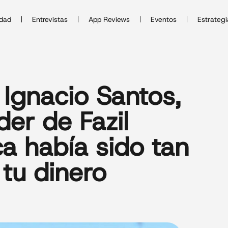
idad
Entrevistas
App Reviews
Eventos
Estrategi
Ignacio Santos,
er de Fazil
a había sido tan
 tu dinero