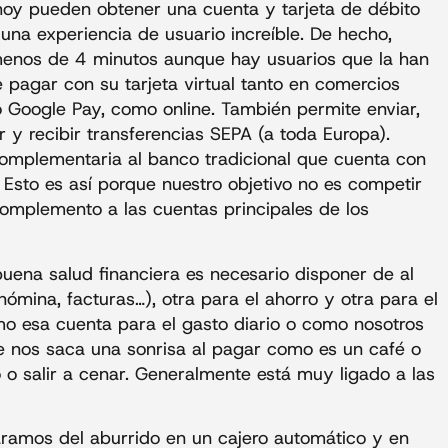
hoy pueden obtener una cuenta y tarjeta de débito
una experiencia de usuario increíble. De hecho,
menos de 4 minutos aunque hay usuarios que la han
 pagar con su tarjeta virtual tanto en comercios
 o Google Pay, como online. También permite enviar,
ar y recibir transferencias SEPA (a toda Europa).
complementaria al banco tradicional que cuenta con
 Esto es así porque nuestro objetivo no es competir
complemento a las cuentas principales de los
uena salud financiera es necesario disponer de al
ómina, facturas…), otra para el ahorro y otra para el
omo esa cuenta para el gasto diario o como nosotros
que nos saca una sonrisa al pagar como es un café o
o salir a cenar. Generalmente está muy ligado a las
paramos del aburrido en un cajero automático y en