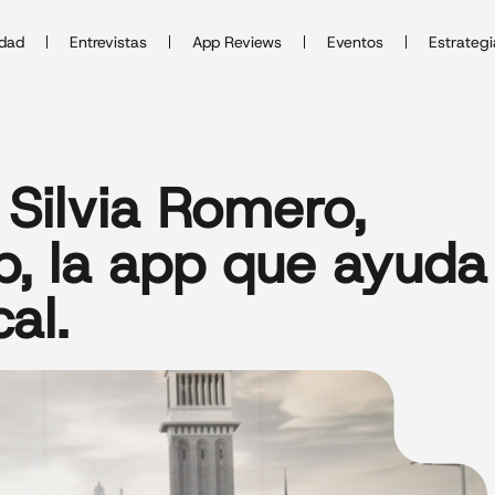
idad
Entrevistas
App Reviews
Eventos
Estrategi
Silvia Romero,
, la app que ayuda
al.