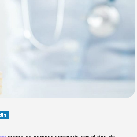
dIn
cos
puede no parecer necesaria por el tipo de