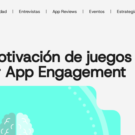
idad
Entrevistas
App Reviews
Eventos
Estrategi
tivación de juegos
r App Engagement