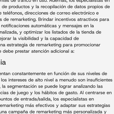
ntes de tráfico en uso. Además, los especialistas en
s de productos y la recopilación de datos propios de
de teléfonos, direcciones de correo electrónico e
es de remarketing. Brindar incentivos atractivos para
zar notificaciones automáticas y mensajes en la
lizada, y optimizar los listados de la tienda de
jorar la visibilidad y la capacidad de
una estrategia de remarketing para promocionar
e debe prestar atención adicional a:
ia
ntan constantemente en función de sus niveles de
los intereses de alto nivel a menudo son insuficientes
, la segmentación se puede lograr analizando las
ncias de juego y los hábitos de gasto. Al centrarse en
puntos de entrada/salida, los especialistas en
marketing más efectivos y adaptar sus estrategias
 una campaña de remarketing más personalizada y