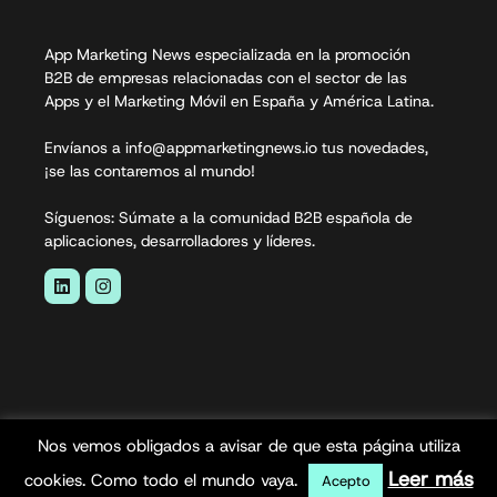
App Marketing News especializada en la promoción
B2B de empresas relacionadas con el sector de las
Apps y el Marketing Móvil en España y América Latina.
Envíanos a info@appmarketingnews.io tus novedades,
¡se las contaremos al mundo!
Síguenos: Súmate a la comunidad B2B española de
aplicaciones, desarrolladores y líderes.
Nos vemos obligados a avisar de que esta página utiliza
App Marketing News© 2026. Todos los derechos
Leer más
cookies. Como todo el mundo vaya.
Acepto