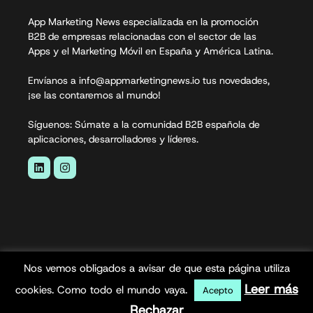
App Marketing News especializada en la promoción
B2B de empresas relacionadas con el sector de las
Apps y el Marketing Móvil en España y América Latina.
Envíanos a info@appmarketingnews.io tus novedades,
¡se las contaremos al mundo!
Síguenos: Súmate a la comunidad B2B española de
aplicaciones, desarrolladores y líderes.
Nos vemos obligados a avisar de que esta página utiliza
App Marketing News© 2026. Todos los derechos
Leer más
cookies. Como todo el mundo vaya.
Acepto
reservados.
Rechazar