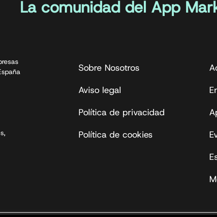
La comunidad del App Mark
presas
Sobre Nosotros
A
 España
Aviso legal
En
Política de privacidad
A
s,
Política de cookies
E
E
M