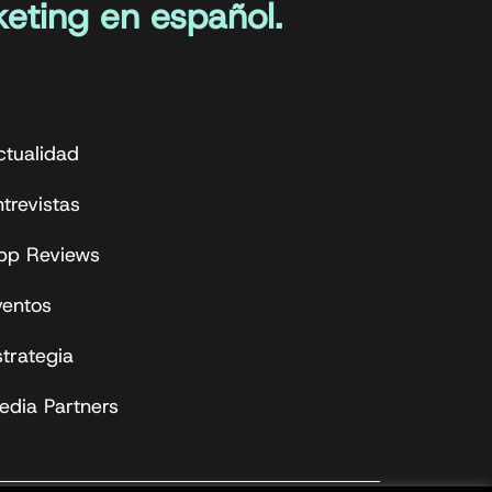
eting en español.
ctualidad
trevistas
pp Reviews
ventos
strategia
edia Partners