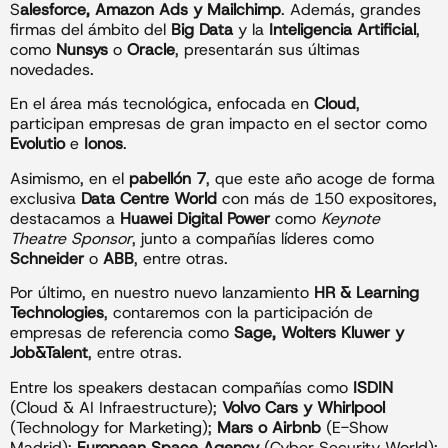
S
alesforce, Amazon Ads y Mailchimp
. Además, grandes
firmas del ámbito del
Big Data
y la
Inteligencia Artificial
,
como
Nunsys
o
Oracle
, presentarán sus últimas
novedades.
En el área más tecnológica, enfocada en
Cloud
,
participan empresas de gran impacto en el sector como
Evolutio
e
Ionos
.
Asimismo, en el
pabellón 7
, que este año acoge de forma
exclusiva
Data Centre World
con más de 150 expositores,
destacamos a
Huawei Digital Power
como
Keynote
Theatre Sponsor
, junto a compañías líderes como
Schneider
o
ABB
, entre otras.
Por último, en nuestro nuevo lanzamiento
HR & Learning
Technologies
, contaremos con la participación de
empresas de referencia como
Sage, Wolters Kluwer y
Job&Talent
, entre otras.
Entre los speakers destacan compañías como
ISDIN
(Cloud & AI Infraestructure);
Volvo Cars y Whirlpool
(Technology for Marketing);
Mars o Airbnb
(E-Show
Madrid);
European Space Agency
(Cyber Security World);