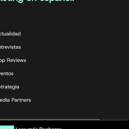
ctualidad
trevistas
pp Reviews
ventos
strategia
edia Partners