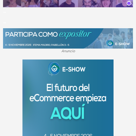
_
_
Anuncio