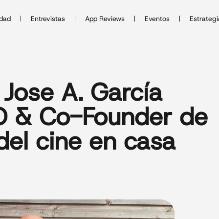
idad
Entrevistas
App Reviews
Eventos
Estrategi
Jose A. García
O & Co-Founder de
 del cine en casa