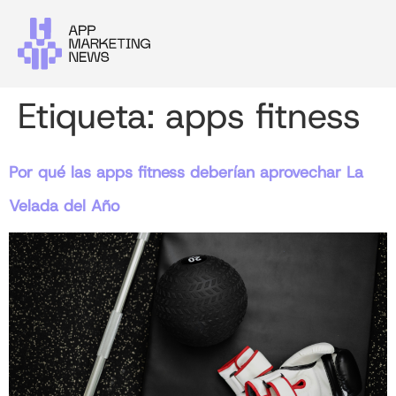
Etiqueta:
apps fitness
Por qué las apps fitness deberían aprovechar La
Velada del Año