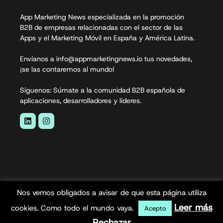
App Marketing News especializada en la promoción
B2B de empresas relacionadas con el sector de las
Apps y el Marketing Móvil en España y América Latina.
Envíanos a info@appmarketingnews.io tus novedades,
¡se las contaremos al mundo!
Síguenos: Súmate a la comunidad B2B española de
aplicaciones, desarrolladores y líderes.
Nos vemos obligados a avisar de que esta página utiliza
App Marketing News© 2026. Todos los derechos
Leer más
cookies. Como todo el mundo vaya.
Acepto
reservados.
Rechazar