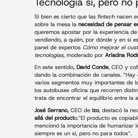
Tecnología sí, pero no
Si bien es cierto que las fintech nacen e
sobre la mesa la
necesidad de pensar en
queremos apostar por la experiencia de
vendiendo, a quién, por dónde y en si es
panel de expertos
Cómo mejorar el cust
tecnologías,
moderado por
Ariadna Rod
En este sentido,
David Conde
, CEO y co
dando la combinación de canales. “Hay qu
varios segmentos muy importantes de la 
los autobuses oficina que recorren distin
trata de encontrar el equilibrio entre la a
José Serrano
, CEO de
Izo
, destacó la ne
allá del product
o.“El producto es copiabl
mencionó la importancia de humanizar l
siempre es un sí, pero no para todos”.